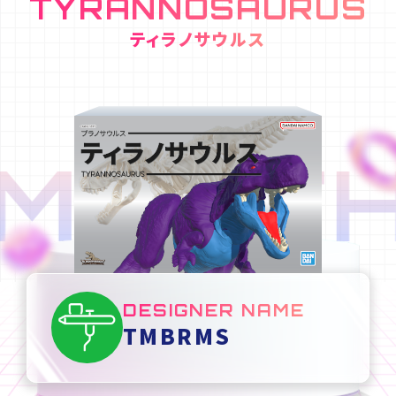
TYRANNOSAURUS
ティラノサウルス
MONTH
DESIGNER NAME
TMBRMS