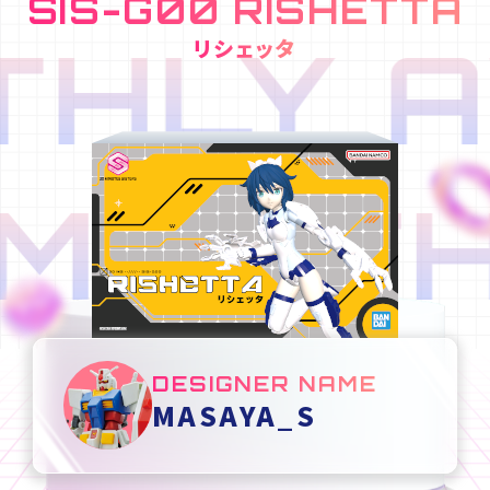
SIS-G00 RISHETTA
HLY A
リシェッタ
MONTH
DESIGNER NAME
MASAYA_S