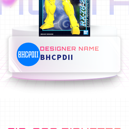
MONTH
DESIGNER NAME
BHCPDII