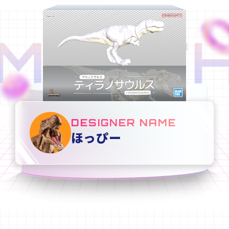
MONTH
DESIGNER NAME
ほっぴー