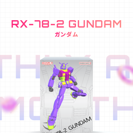
RX-78-2 GUNDAM
ガンダム
HLY A
MONTH